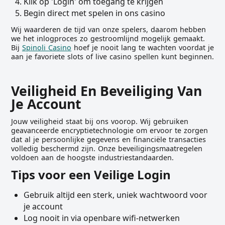
Klik op 'Login' om toegang te krijgen
Begin direct met spelen in ons casino
Wij waarderen de tijd van onze spelers, daarom hebben
we het inlogproces zo gestroomlijnd mogelijk gemaakt.
Bij
Spinoli Casino
hoef je nooit lang te wachten voordat je
aan je favoriete slots of live casino spellen kunt beginnen.
Veiligheid En Beveiliging Van
Je Account
Jouw veiligheid staat bij ons voorop. Wij gebruiken
geavanceerde encryptietechnologie om ervoor te zorgen
dat al je persoonlijke gegevens en financiële transacties
volledig beschermd zijn. Onze beveiligingsmaatregelen
voldoen aan de hoogste industriestandaarden.
Tips voor een Veilige Login
Gebruik altijd een sterk, uniek wachtwoord voor
je account
Log nooit in via openbare wifi-netwerken