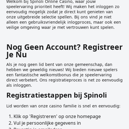
Welkom bij Spinoli Online Casino, waar jouw
speelervaring prioriteit heeft! Wij maken het inloggen zo
eenvoudig mogelijk zodat je direct kunt genieten van
onze uitgebreide selectie spellen. Bij ons vind je niet
alleen een gebruiksvriendelijk inlogproces, maar ook een
veilige omgeving waar je met vertrouwen kunt spelen.
Nog Geen Account? Registreer
Je Nu
Als je nog geen lid bent van onze gemeenschap, dan
hebben we geweldig nieuws! Wij bieden nieuwe spelers
een fantastische welkomstbonus die je speelervaring
direct verbetert. Ons registratieproces is net zo eenvoudig
als inloggen.
Registratiestappen bij Spinoli
Lid worden van onze casino familie is snel en eenvoudig:
Klik op 'Registreren' op onze homepage
Vul je persoonlijke gegevens in