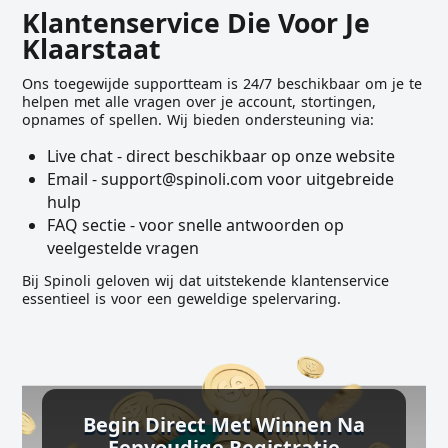
Klantenservice Die Voor Je
Klaarstaat
Ons toegewijde supportteam is 24/7 beschikbaar om je te
helpen met alle vragen over je account, stortingen,
opnames of spellen. Wij bieden ondersteuning via:
Live chat - direct beschikbaar op onze website
Email -
support@spinoli.com
voor uitgebreide
hulp
FAQ sectie - voor snelle antwoorden op
veelgestelde vragen
Bij Spinoli geloven wij dat uitstekende klantenservice
essentieel is voor een geweldige spelervaring.
Begin Direct Met Winnen Na
Eenvoudige Registratie