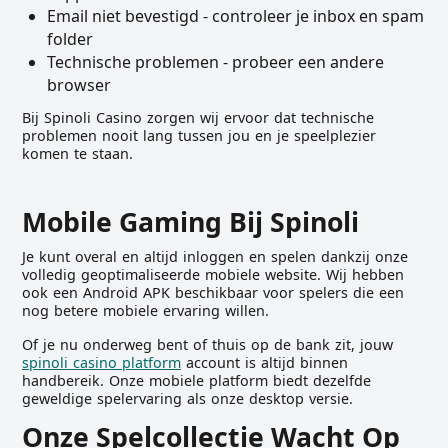
Email niet bevestigd - controleer je inbox en spam
folder
Technische problemen - probeer een andere
browser
Bij Spinoli Casino zorgen wij ervoor dat technische
problemen nooit lang tussen jou en je speelplezier
komen te staan.
Mobile Gaming Bij Spinoli
Je kunt overal en altijd inloggen en spelen dankzij onze
volledig geoptimaliseerde mobiele website. Wij hebben
ook een Android APK beschikbaar voor spelers die een
nog betere mobiele ervaring willen.
Of je nu onderweg bent of thuis op de bank zit, jouw
spinoli casino platform
account is altijd binnen
handbereik. Onze mobiele platform biedt dezelfde
geweldige spelervaring als onze desktop versie.
Onze Spelcollectie Wacht Op